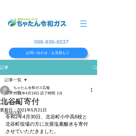
098-936-6037
お問い合わせ・お見積もり
記事
記事一覧
ちゃたん令和ガス広報
記事一覧
2021年4月19日
読了時間: 1分
北谷町寄付
新着情報
更新日：
2021年5月21日
地域活動
令和2年4月30日、北谷町小中高6校と
北谷町役場の方に次亜塩素酸水を寄付
させていただきました。